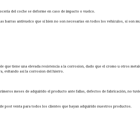
rroceria del coche se deforme en caso de impacto o vuelco.
las barras antivuelco que si bien no son necesarias en todos los vehiculos, si son 
ble que tiene una elevada resistencia a la corrosion, dado que el cromo u otros metal
 evitando asi la corrosion del hierro.
 primeros meses de adquirido el producto ante fallas, defectos de fabricación, no tuv
e post venta para todos los clientes que hayan adquirido nuestros productos.