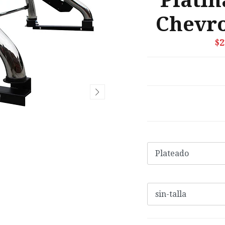
Platin
Chevro
$2