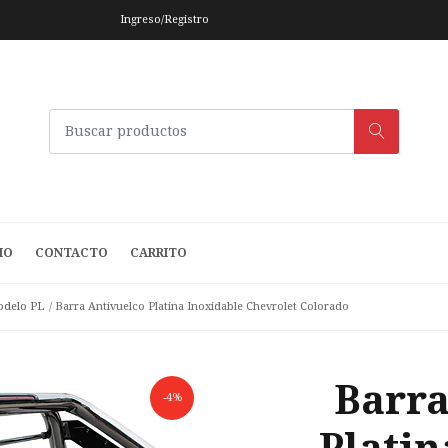
Ingreso/Registro
IO
CONTACTO
CARRITO
delo PL
Barra Antivuelco Platina Inoxidable Chevrolet Colorado
Barra
-4%