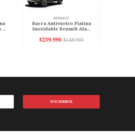
RENAULT
ina
Barra Antivuelco Platina
Barra A
...
Inoxidable Renault Ala...
Inoxida
$239.990
$23
$248.990
VER OPCIONES
SUSCRIBIRSE