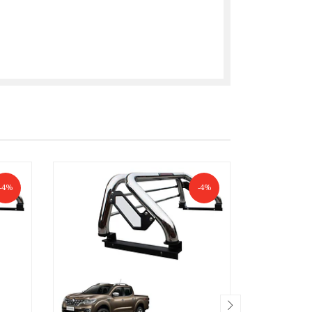
-4%
-4%