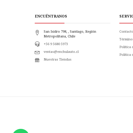
ENCUÉNTRANOS
SERVI
San Isidro 798, , Santiago, Región
Contact
Metropolitana, Chile
Término
+56 9 5680 5973
Política
ventas@enchulauto.cl
Politica
Nuestras Tiendas