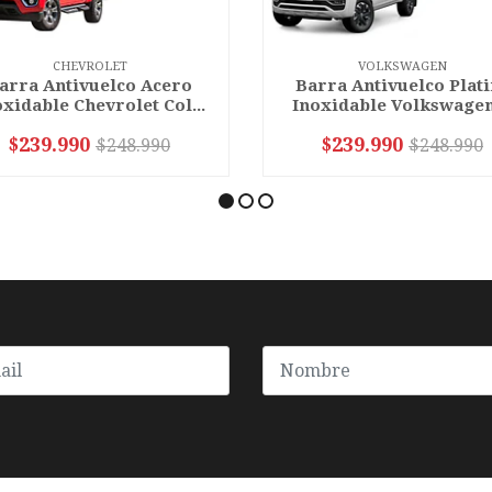
CHEVROLET
VOLKSWAGEN
arra Antivuelco Acero
Barra Antivuelco Plat
xidable Chevrolet Col...
Inoxidable Volkswagen 
$239.990
$239.990
$248.990
$248.990
VER OPCIONES
VER OPCIONES