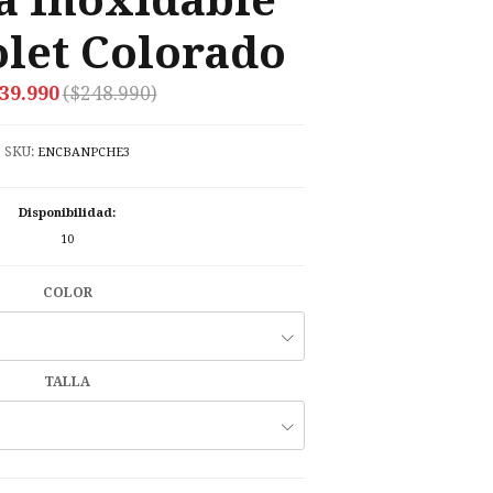
a Inoxidable
let Colorado
39.990
($248.990)
SKU:
ENCBANPCHE3
Disponibilidad:
10
COLOR
TALLA