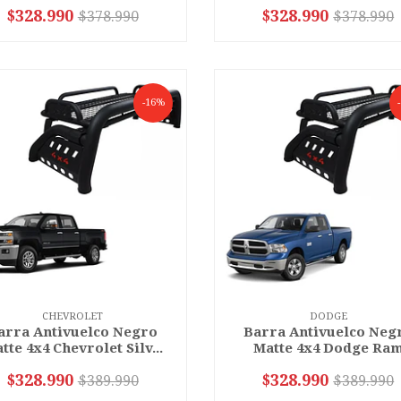
$328.990
$328.990
$378.990
$378.990
+
-
+
-16%
CHEVROLET
DODGE
arra Antivuelco Negro
Barra Antivuelco Neg
tte 4x4 Chevrolet Silv...
Matte 4x4 Dodge Ra
$328.990
$328.990
$389.990
$389.990
+
-
+