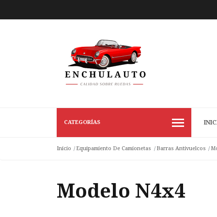
CATEGORÍAS
INIC
Inicio
Equipamiento De Camionetas
Barras Antivuelcos
Mo
Modelo N4x4