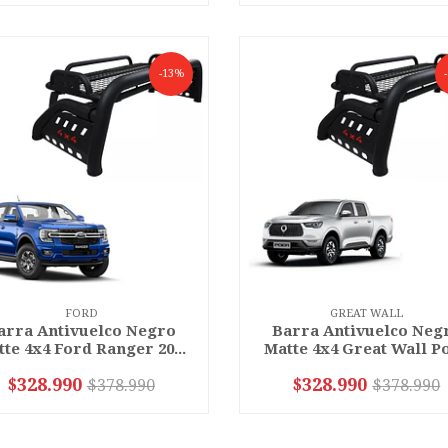
-13%
FORD
GREAT WALL
arra Antivuelco Negro
Barra Antivuelco Neg
te 4x4 Ford Ranger 20...
Matte 4x4 Great Wall P
$328.990
$328.990
$378.990
$378.990
+
-
+