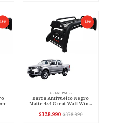
-13%
-13%
GREAT WALL
ro
Barra Antivuelco Negro
oer
Matte 4x4 Great Wall Win...
$328.990
$378.990
-
+