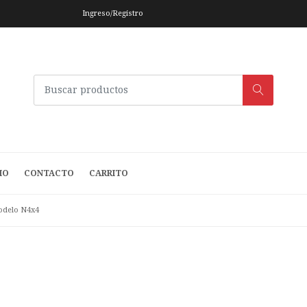
Ingreso/Registro
IO
CONTACTO
CARRITO
delo N4x4