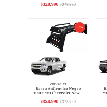
$328.990
$378.990
-
+
-
-13%
CHEVROLET
Barra Antivuelco Negro
B
Matte 4x4 Chevrolet New ...
Ma
$328.990
$378.990
-
+
-