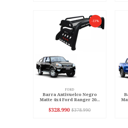
-13%
FORD
Barra Antivuelco Negro
B
Matte 4x4 Ford Ranger 20...
Mat
$328.990
$378.990
-
+
-