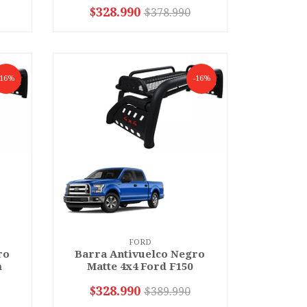
$328.990
$378.990
-
+
-16%
-16%
FORD
ro
Barra Antivuelco Negro
m
Matte 4x4 Ford F150
$328.990
$389.990
-
+