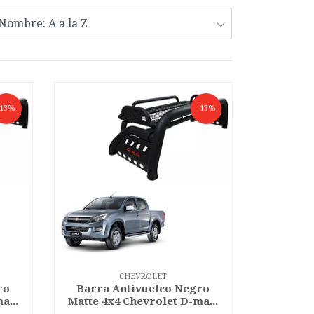
-13%
-13%
CHEVROLET
ro
Barra Antivuelco Negro
a...
Matte 4x4 Chevrolet D-ma...