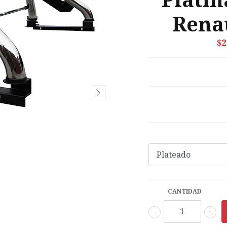
Platin
Rena
$2
CANTIDAD
-
+