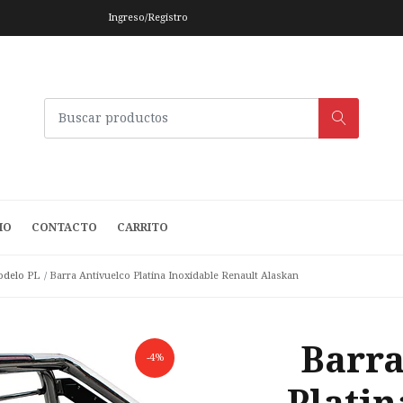
Ingreso/Registro
IO
CONTACTO
CARRITO
delo PL
Barra Antivuelco Platina Inoxidable Renault Alaskan
Barra
-4%