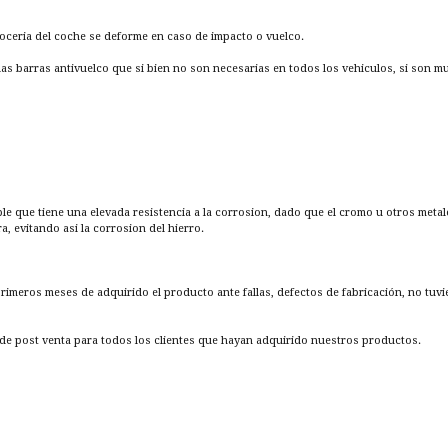
rroceria del coche se deforme en caso de impacto o vuelco.
las barras antivuelco que si bien no son necesarias en todos los vehiculos, si son 
ble que tiene una elevada resistencia a la corrosion, dado que el cromo u otros metal
 evitando asi la corrosion del hierro.
 primeros meses de adquirido el producto ante fallas, defectos de fabricación, no tuv
e post venta para todos los clientes que hayan adquirido nuestros productos.