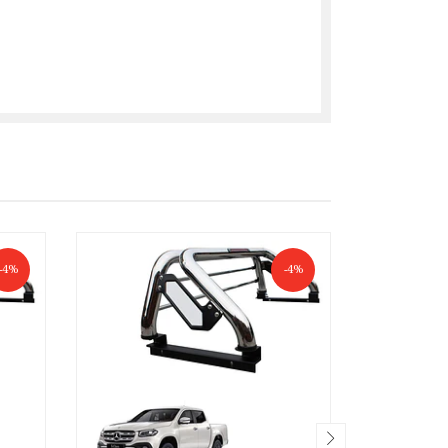
-4%
-4%