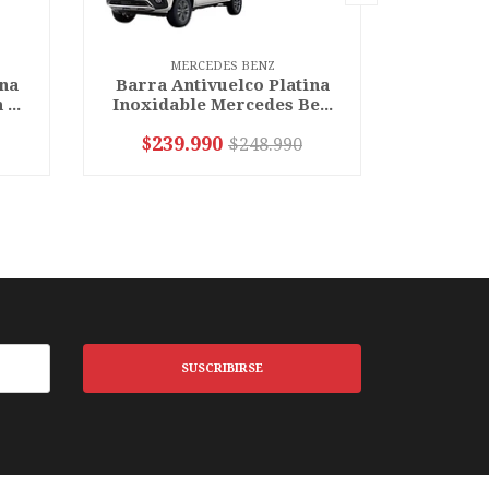
MERCEDES BENZ
ina
Barra Antivuelco Platina
Barra A
...
Inoxidable Mercedes Be...
Inoxida
$239.990
$23
$248.990
VER OPCIONES
SUSCRIBIRSE