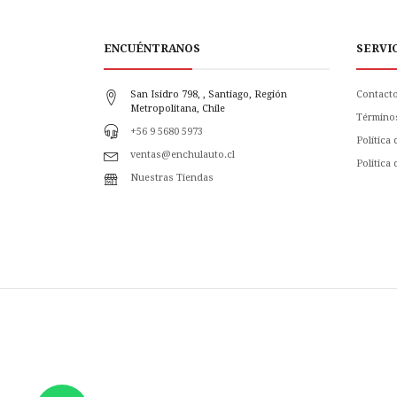
ENCUÉNTRANOS
SERVI
San Isidro 798, , Santiago, Región
Contact
Metropolitana, Chile
Término
+56 9 5680 5973
Política
ventas@enchulauto.cl
Politica
Nuestras Tiendas