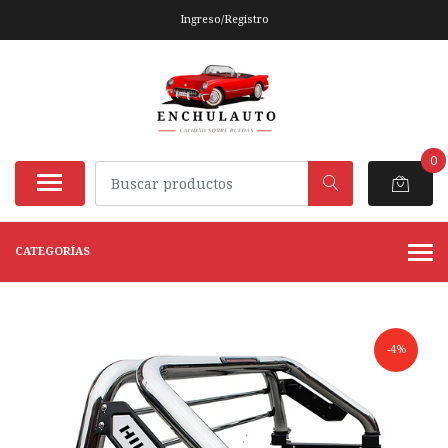
Ingreso/Registro
0
CATEGORÍAS
-4%