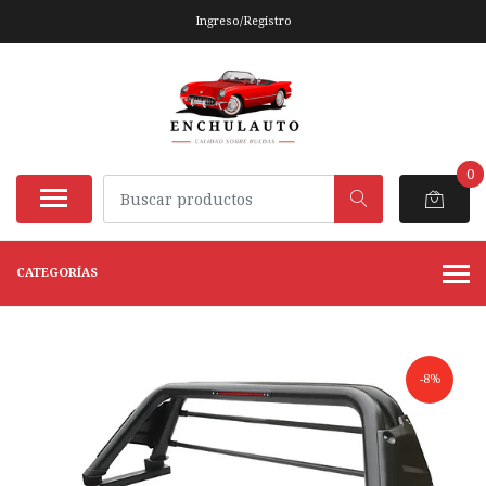
Ingreso/Registro
0
CATEGORÍAS
-8%