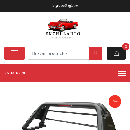
Ingreso/Registro
0
CATEGORÍAS
-7%