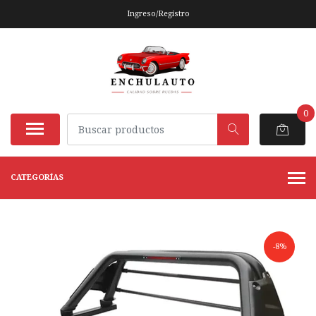
Ingreso/Registro
0
CATEGORÍAS
-8%