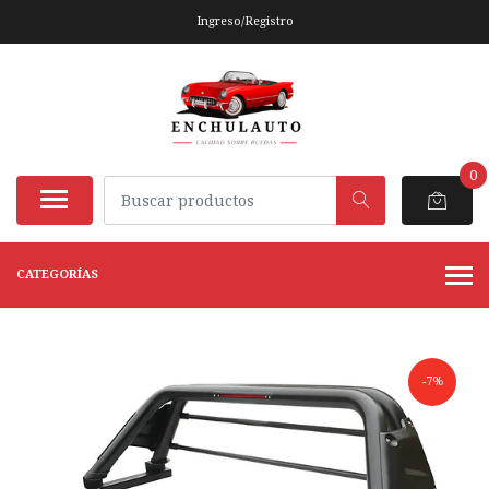
Ingreso/Registro
0
CATEGORÍAS
-7%