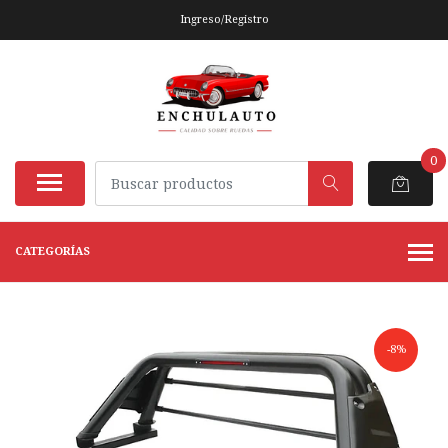
Ingreso/Registro
0
CATEGORÍAS
-8%