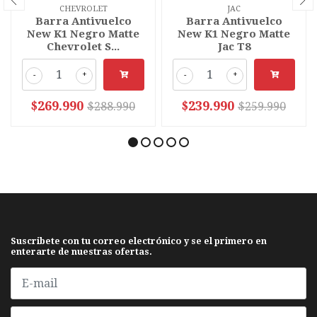
CHEVROLET
JAC
Barra Antivuelco
Barra Antivuelco
New K1 Negro Matte
New K1 Negro Matte
Chevrolet S...
Jac T8
-
+
-
+
$269.990
$239.990
$288.990
$259.990
Suscribete con tu correo electrónico y se el primero en
enterarte de nuestras ofertas.