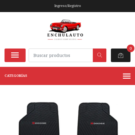
Ingreso/Registro
0
CATEGORÍAS