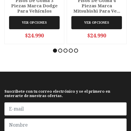
Pisos De Goma 3
Pisos De Goma 4
Piezas Marca Dodge
Piezas Marca
Para Vehículos
Mitsubishi Para Ve...
VER OPCIONES
VER OPCIONES
$24.990
$24.990
Suscribete con tu correo electrónico y se el primero en
enterarte de nuestras ofertas.