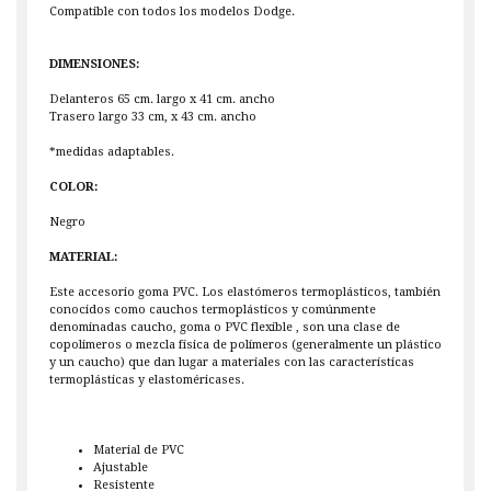
Compatible con todos los modelos Dodge.
DIMENSIONES:
Delanteros 65 cm. largo x 41 cm. ancho
Trasero largo 33 cm, x 43 cm. ancho
*medidas adaptables.
COLOR:
Negro
MATERIAL:
Este accesorio goma PVC. Los elastómeros termoplásticos, también
conocidos como cauchos termoplásticos y comúnmente
denominadas caucho, goma o PVC flexible , son una clase de
copolimeros o mezcla física de polímeros (generalmente un plástico
y un caucho) que dan lugar a materiales con las características
termoplásticas y elastoméricases.
Material de PVC
Ajustable
Resistente