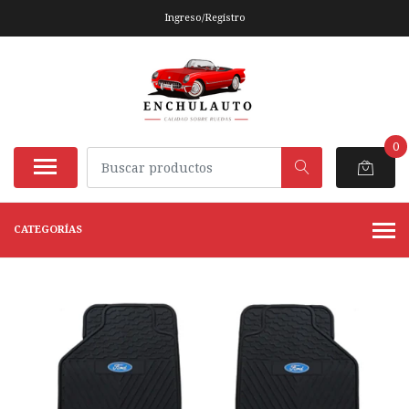
Ingreso/Registro
0
CATEGORÍAS