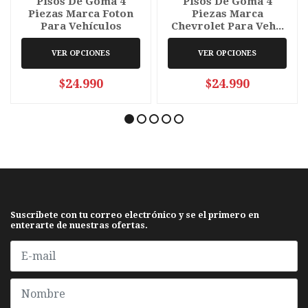
Pisos De Goma 4
Pisos De Goma 4
Piezas Marca Foton
Piezas Marca
Para Vehículos
Chevrolet Para Veh...
VER OPCIONES
VER OPCIONES
$24.990
$24.990
Suscribete con tu correo electrónico y se el primero en
enterarte de nuestras ofertas.