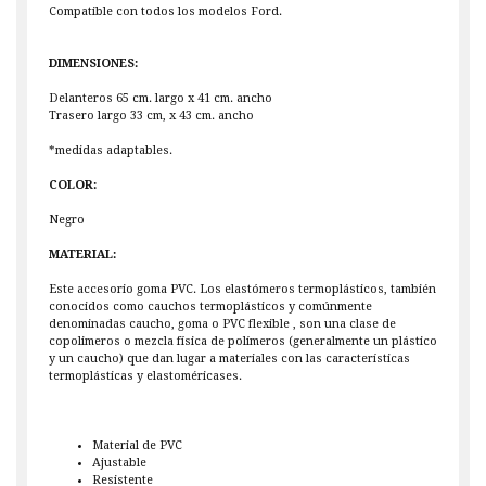
Compatible con todos los modelos Ford.
DIMENSIONES:
Delanteros 65 cm. largo x 41 cm. ancho
Trasero largo 33 cm, x 43 cm. ancho
*medidas adaptables.
COLOR:
Negro
MATERIAL:
Este accesorio goma PVC. Los elastómeros termoplásticos, también
conocidos como cauchos termoplásticos y comúnmente
denominadas caucho, goma o PVC flexible , son una clase de
copolimeros o mezcla física de polímeros (generalmente un plástico
y un caucho) que dan lugar a materiales con las características
termoplásticas y elastoméricases.
Material de PVC
Ajustable
Resistente