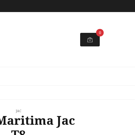
0
JAC
Maritima Jac