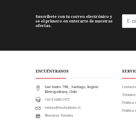
Suscribete con tu correo electrónico y
se el primero en enterarte de nuestras
ofertas.
ENCUÉNTRANOS
SERVI
San Isidro 798, , Santiago, Región
Contact
Metropolitana, Chile
Término
+56 9 5680 5973
Política
ventas@enchulauto.cl
Politica
Nuestras Tiendas