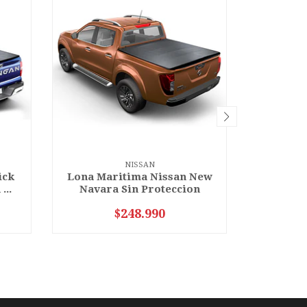
NISSAN
ick
Lona Maritima Nissan New
Lona Ma
...
Navara Sin Proteccion
Navar
$248.990
VER OPCIONES