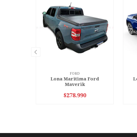
FORD
Lona Maritima Ford
L
Maverik
$278.990
VER OPCIONES