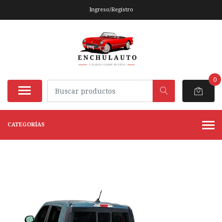
Ingreso/Registro
0
CATEGORÍAS