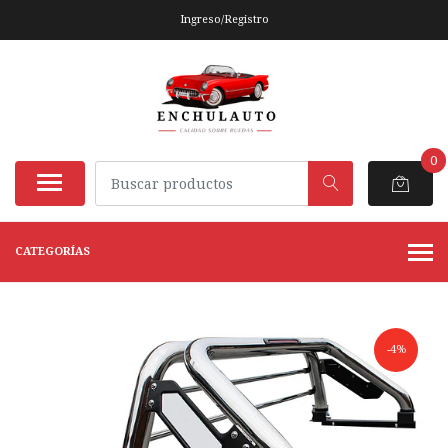
Ingreso/Registro
0
CATEGORÍAS
-4%