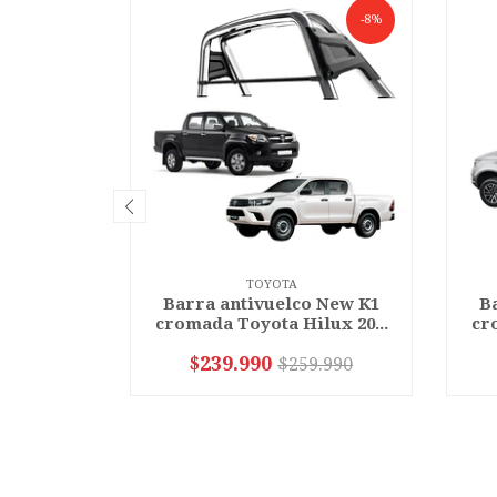
-8%
TOYOTA
Barra antivuelco New K1
B
cromada Toyota Hilux 20...
cr
$239.990
$259.990
-
+
-