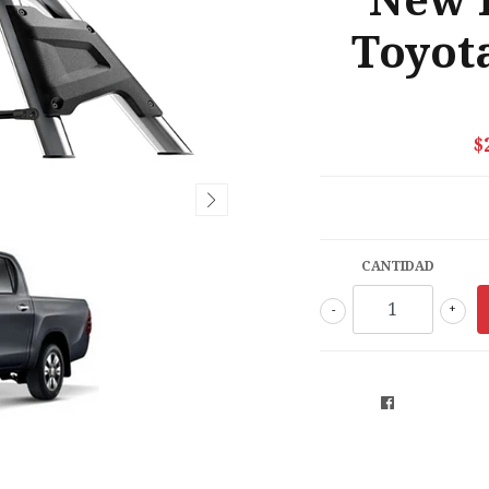
New 
Toyota
$
CANTIDAD
-
+