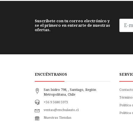
Suscribete con tu correo electrónico y
se el primero en enterarte de nuestras
ofertas.
ENCUÉNTRANOS
SERVI
San Isidro 798, , Santiago, Región
Contact
Metropolitana, Chile
Término
+56 9 5680 5973
Política
ventas@enchulauto.cl
Politica
Nuestras Tiendas