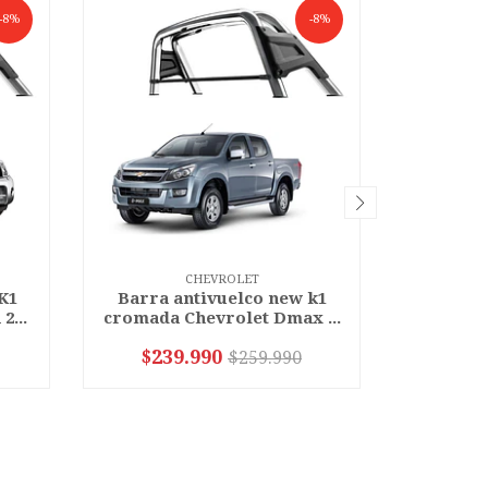
-8%
-8%
CHEVROLET
K1
Barra antivuelco new k1
Barra 
2...
cromada Chevrolet Dmax ...
cromada 
$239.990
$23
$259.990
-
+
-