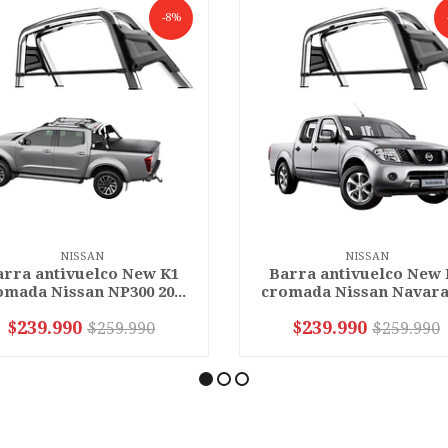
-8%
NISSAN
NISSAN
arra antivuelco New K1
Barra antivuelco New 
omada Nissan NP300 20...
cromada Nissan Navara 
$239.990
$239.990
$259.990
$259.990
+
-
+