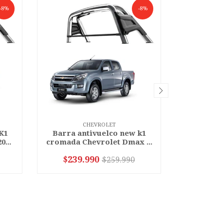
-8%
-8%
CHEVROLET
K1
Barra antivuelco new k1
Barra 
...
cromada Chevrolet Dmax ...
cromada 
$239.990
$23
$259.990
-
+
-