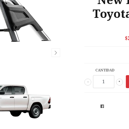
New 
Toyota
$
CANTIDAD
-
+