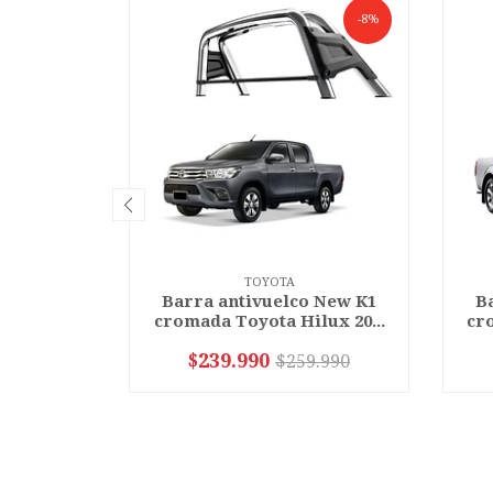
-8%
TOYOTA
Barra antivuelco New K1
B
cromada Toyota Hilux 20...
cro
$239.990
$259.990
-
+
-