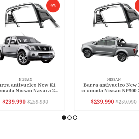
-8%
NISSAN
NISSAN
arra antivuelco New K1
Barra antivuelco New 
mada Nissan Navara 2...
cromada Nissan NP300 20
$239.990
$239.990
$259.990
$259.990
+
-
+