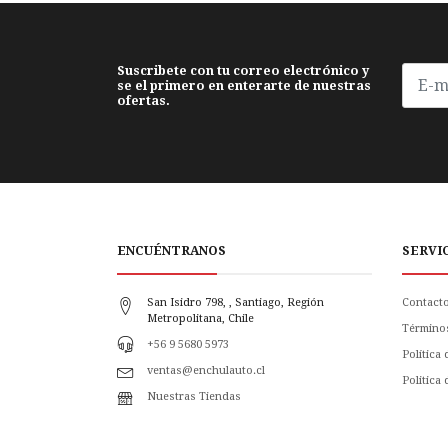
Suscribete con tu correo electrónico y
se el primero en enterarte de nuestras
ofertas.
ENCUÉNTRANOS
SERVI
San Isidro 798, , Santiago, Región
Contact
Metropolitana, Chile
Término
+56 9 5680 5973
Política
ventas@enchulauto.cl
Politica
Nuestras Tiendas