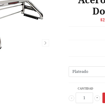
Acero
Do
$2
CANTIDAD
-
+