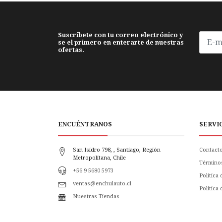
Suscribete con tu correo electrónico y
se el primero en enterarte de nuestras
ofertas.
ENCUÉNTRANOS
SERVI
San Isidro 798, , Santiago, Región
Contact
Metropolitana, Chile
Término
+56 9 5680 5973
Política
ventas@enchulauto.cl
Politica
Nuestras Tiendas