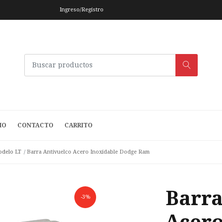
Ingreso/Registro
IO
CONTACTO
CARRITO
delo LT
Barra Antivuelco Acero Inoxidable Dodge Ram
Barra
-3%