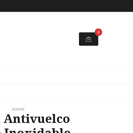
0
DODGE
 Antivuelco