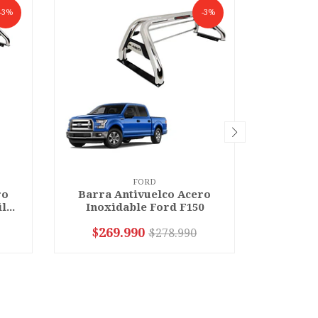
-3%
-3%
FORD
ro
Barra Antivuelco Acero
Barra 
...
Inoxidable Ford F150
Inoxida
$269.990
$23
$278.990
VER OPCIONES