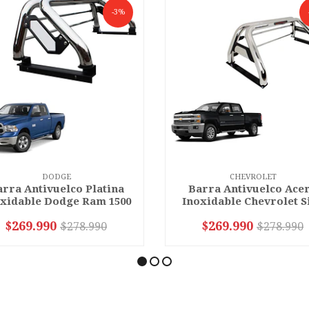
-3%
DODGE
CHEVROLET
rra Antivuelco Platina
Barra Antivuelco Ace
xidable Dodge Ram 1500
Inoxidable Chevrolet Sil
$269.990
$269.990
$278.990
$278.990
VER OPCIONES
VER OPCIONES