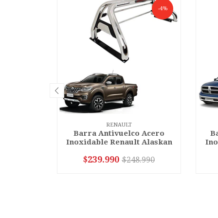
-4%
RENAULT
Barra Antivuelco Acero
Ba
Inoxidable Renault Alaskan
Ino
$239.990
$248.990
VER OPCIONES