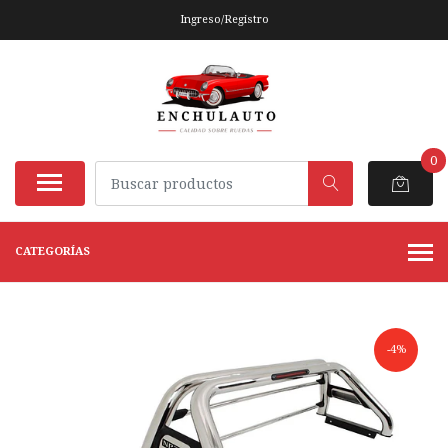
Ingreso/Registro
0
CATEGORÍAS
-4%