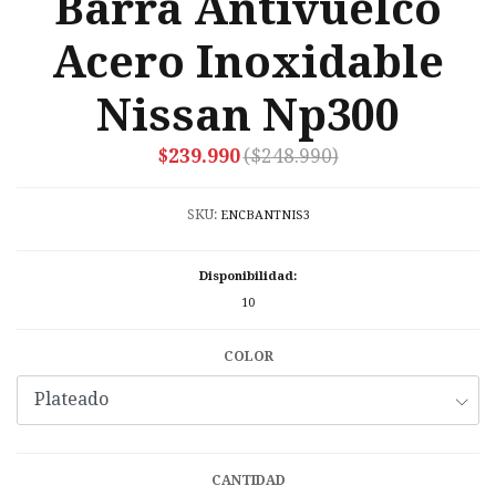
Barra Antivuelco
Acero Inoxidable
Nissan Np300
$239.990
($248.990)
SKU:
ENCBANTNIS3
Disponibilidad:
10
COLOR
CANTIDAD