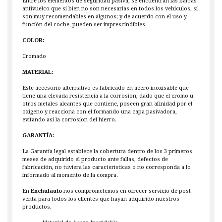
Entre los elementos de seguridad pasiva, se encuentran las barras
antivuelco que si bien no son necesarias en todos los vehiculos, si
son muy recomendables en algunos; y de acuerdo con el uso y
función del coche, pueden ser imprescindibles.
COLOR:
Cromado
MATERIAL:
Este accesorio alternativo es fabricado en acero inoxisable que
tiene una elevada resistencia a la corrosion, dado que el cromo u
otros metales aleantes que contiene, poseen gran afinidad por el
oxigeno y reacciona con el formando una capa pasivadora,
evitando asi la corrosion del hierro.
GARANTÍA:
La Garantía legal establece la cobertura dentro de los 3 primeros
meses de adquirido el producto ante fallas, defectos de
fabricación, no tuviera las características o no corresponda a lo
informado al momento de la compra.
En
Enchulauto
nos comprometemos en ofrecer servicio de post
venta para todos los clientes que hayan adquirido nuestros
productos.