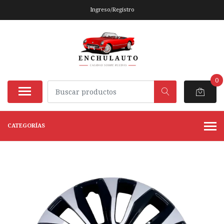
Ingreso/Registro
0
CATEGORÍAS