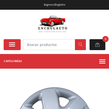
Ingreso/Registro
0
CATEGORÍAS