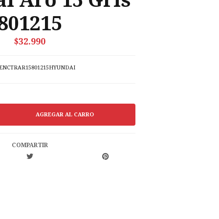
i Aro 15 Gris
801215
$32.990
ENCTRAR15801215HYUNDAI
COMPARTIR