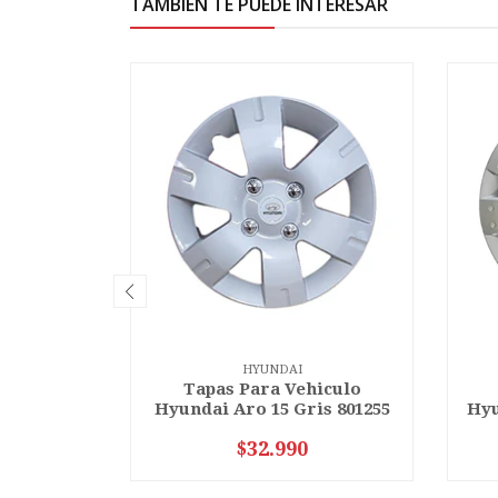
TAMBIÉN TE PUEDE INTERESAR
HYUNDAI
Tapas Para Vehiculo
Hyundai Aro 15 Gris 801255
Hyu
$32.990
-
+
-