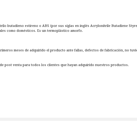
itrilo butadieno estireno o ABS (por sus siglas en inglés Acrylonitrile Butadiene Styr
iales como domésticos. Es un termoplástico amorfo.
 primeros meses de adquirido el producto ante fallas, defectos de fabricación, no tuv
e post venta para todos los clientes que hayan adquirido nuestros productos.