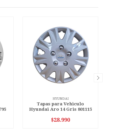
HYUNDAI
Tapas para Vehiculo
Tapa
795
Hyundai Aro 14 Gris 801115
Hyundai
$28.990
VER OPCIONES