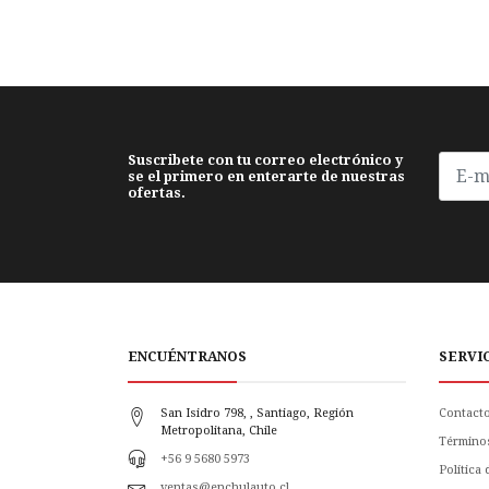
Suscribete con tu correo electrónico y
se el primero en enterarte de nuestras
ofertas.
ENCUÉNTRANOS
SERVI
San Isidro 798, , Santiago, Región
Contact
Metropolitana, Chile
Término
+56 9 5680 5973
Política
ventas@enchulauto.cl