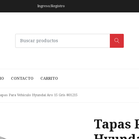
Ingreso/Registro
IO
CONTACTO
CARRITO
apas Para Vehiculo Hyundai Aro 15 Gris 801215
Tapas 