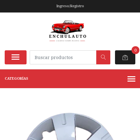
Ingreso/Registro
0
CATEGORÍAS