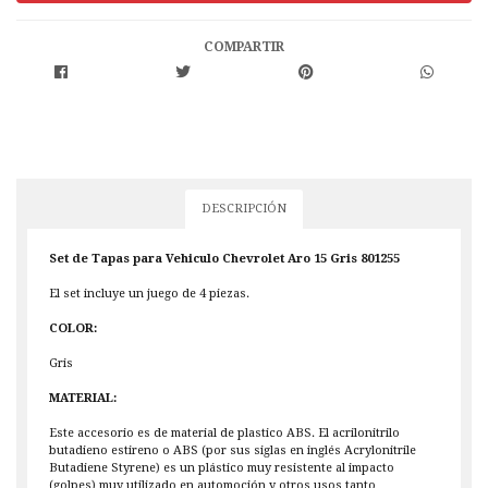
COMPARTIR
DESCRIPCIÓN
Set de Tapas para Vehiculo Chevrolet Aro 15 Gris 801255
El set incluye un juego de 4 piezas.
COLOR:
Gris
MATERIAL:
Este accesorio es de material de plastico ABS. El acrilonitrilo
butadieno estireno o ABS (por sus siglas en inglés Acrylonitrile
Butadiene Styrene) es un plástico muy resistente al impacto
(golpes) muy utilizado en automoción y otros usos tanto