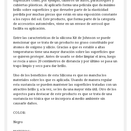
superficies como, por ejemplo, tableros de autos, parachoques y
cubiertas plásticas. Al aplicarlo forma una película que da máximo
brillo sobre superficies y que devuelve parte de la elasticidad
perdida por muchas piezas que están en una exposición constante
a los rayos del sol. Este producto, que forma parte de la categoría
de accesorios automóviles, viene en un envase de aerosol que
facilita su aplicación.
Entre las características de la silicona Kit de Johnson se puede
mencionar que se trata de un producto no graso constituido por
átomos de oxígeno y silicio. Gracias a que es estable a altas
temperaturas tiene una mayor duración sobre las superficies que
se quieren proteger. Antes de usarlo se debe limpiar el área, luego
se rocía a unos 20 centímetros de distancia y por último se pasa un
trapo limpio y seco para dar brillo.
Uno de los beneficios de esta Silicona es que no mancha los
materiales sobre los que es aplicada. Usando de manera regular
esta sustancia se pueden mantener las superficies tratadas con un
atractivo brillo y, a la vez, se les da una mayor vida útil. Otro de los
aspectos para destacar de este producto es que se trata de una
sustancia no tóxica que se incorpora al medio ambiente sin
causarle daños.
COLOR:
Negro