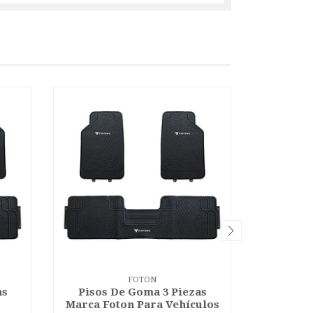
FOTON
as
Pisos De Goma 3 Piezas
Pisos 
Marca Foton Para Vehículos
Marc