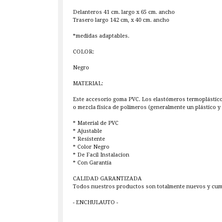
Delanteros 41 cm. largo x 65 cm. ancho
Trasero largo 142 cm, x 40 cm. ancho
*medidas adaptables.
COLOR:
Negro
MATERIAL:
Este accesorio goma PVC. Los elastómeros termoplástic
o mezcla física de polímeros (generalmente un plástico y
* Material de PVC
* Ajustable
* Resistente
* Color Negro
* De Facil Instalacion
* Con Garantia
CALIDAD GARANTIZADA
Todos nuestros productos son totalmente nuevos y cumple
- ENCHULAUTO -