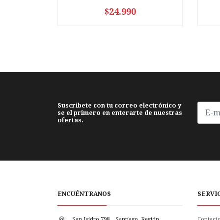
$24.990
-
+
-
Suscribete con tu correo electrónico y
se el primero en enterarte de nuestras
ofertas.
ENCUÉNTRANOS
SERVI
San Isidro 798, , Santiago, Región
Contact