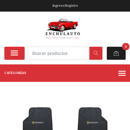
Ingreso/Registro
0
CATEGORÍAS