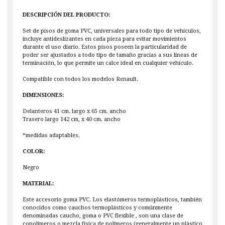
DESCRIPCIÓN DEL PRODUCTO:
Set de pisos de goma PVC, universales para todo tipo de vehículos,
incluye antideslizantes en cada pieza para evitar movimientos
durante el uso diario. Estos pisos poseen la particularidad de
poder ser ajustados a todo tipo de tamaño gracias a sus líneas de
terminación, lo que permite un calce ideal en cualquier vehículo.
Compatible con todos los modelos Renault.
DIMENSIONES:
Delanteros 41 cm. largo x 65 cm. ancho
Trasero largo 142 cm, x 40 cm. ancho
*medidas adaptables.
COLOR:
Negro
MATERIAL:
Este accesorio goma PVC. Los elastómeros termoplásticos, también
conocidos como cauchos termoplásticos y comúnmente
denominadas caucho, goma o PVC flexible , son una clase de
copolimeros o mezcla física de polímeros (generalmente un plástico