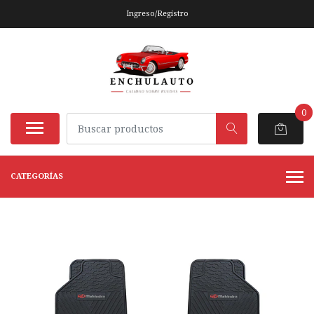
Ingreso/Registro
0
CATEGORÍAS