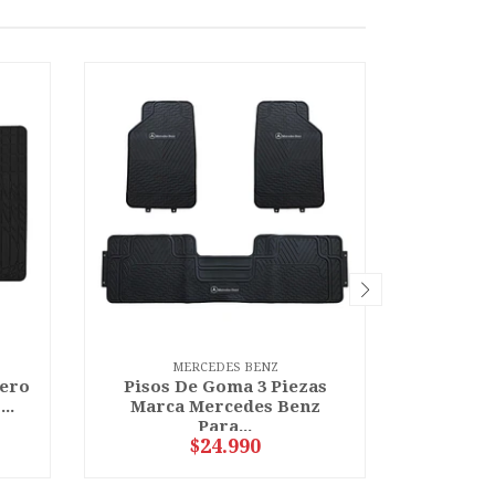
MERCEDES BENZ
tero
Pisos De Goma 3 Piezas
Piso D
..
Marca Mercedes Benz
Para...
$24.990
$3
VER OPCIONES