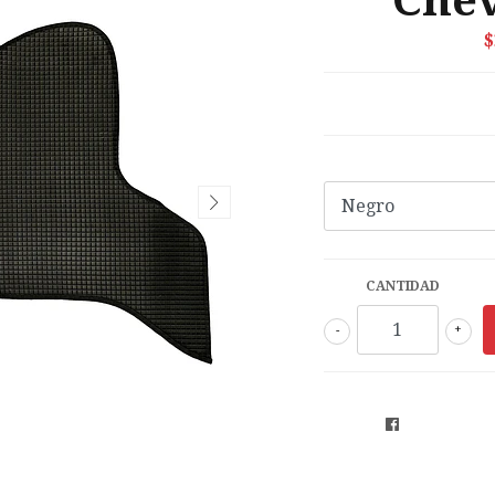
Chev
$
CANTIDAD
-
+