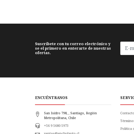
Suscribete con tu correo electrónico y
se el primero en enterarte de nuestras
ofertas.
ENCUÉNTRANOS
SERVI
San Isidro 798, , Santiago, Región
Contact
Metropolitana, Chile
Término
+56 9 5680 5973
Política
ventas@enchulauto.cl