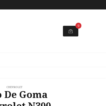
0
CHEVROLET
o De Goma