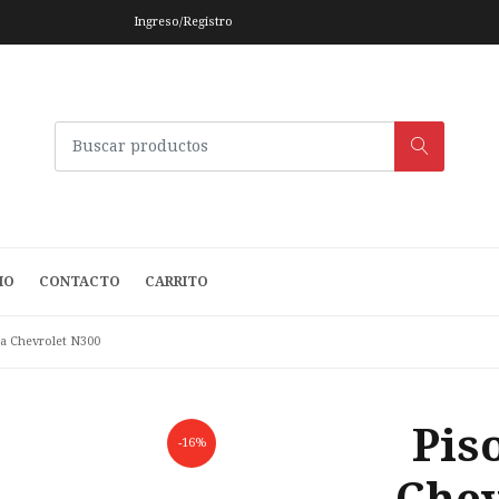
Ingreso/Registro
IO
CONTACTO
CARRITO
a Chevrolet N300
Pis
-16%