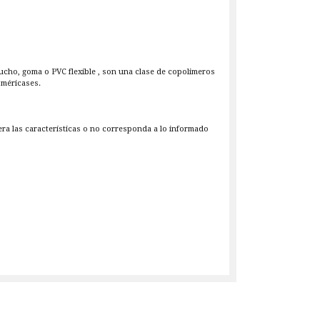
ho, goma o PVC flexible , son una clase de copolimeros
oméricases.
iera las características o no corresponda a lo informado