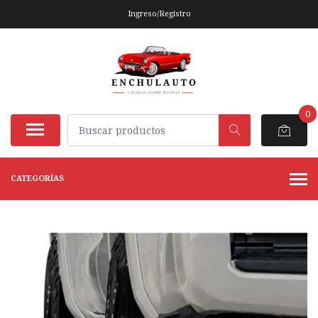
Ingreso/Registro
0
CATEGORÍAS