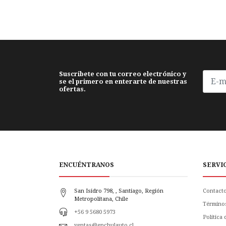
Suscribete con tu correo electrónico y
se el primero en enterarte de nuestras
ofertas.
ENCUÉNTRANOS
SERVI
San Isidro 798, , Santiago, Región
Contact
Metropolitana, Chile
Término
+56 9 5680 5973
Política
ventas@enchulauto.cl