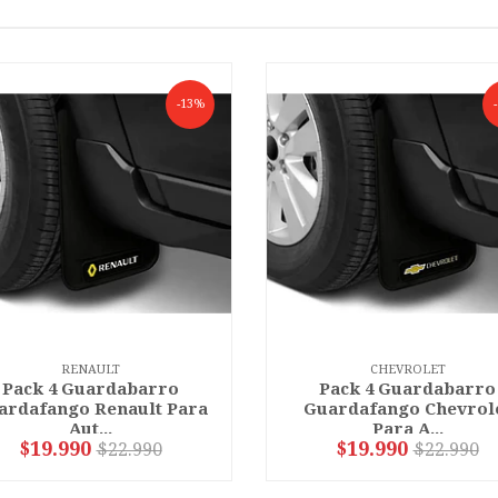
-13%
RENAULT
CHEVROLET
Pack 4 Guardabarro
Pack 4 Guardabarro
ardafango Renault Para
Guardafango Chevrol
Aut...
Para A...
$19.990
$19.990
$22.990
$22.990
VER OPCIONES
VER OPCIONES