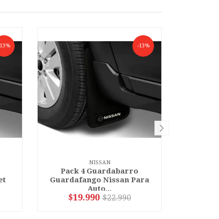
-13%
-13%
NISSAN
Pack 4 Guardabarro
Pack
et
Guardafango Nissan Para
Guardaf
Auto...
$19.990
$1
$22.990
VER OPCIONES