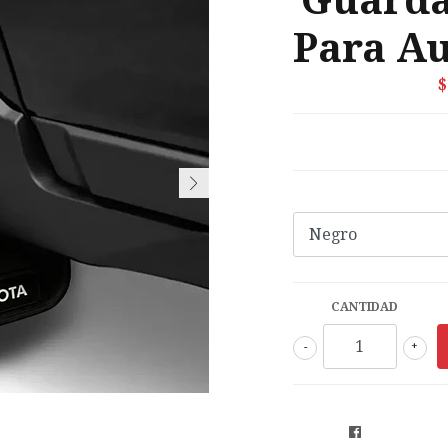
Guarda
Para Au
$
CANTIDAD
-
+