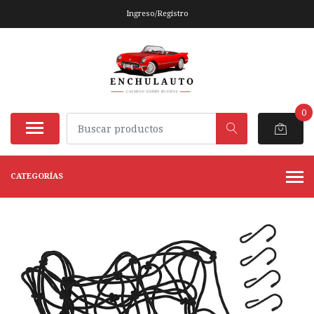
Ingreso/Registro
0
CATEGORÍAS