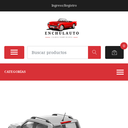
Ingreso/Registro
0
CATEGORÍAS