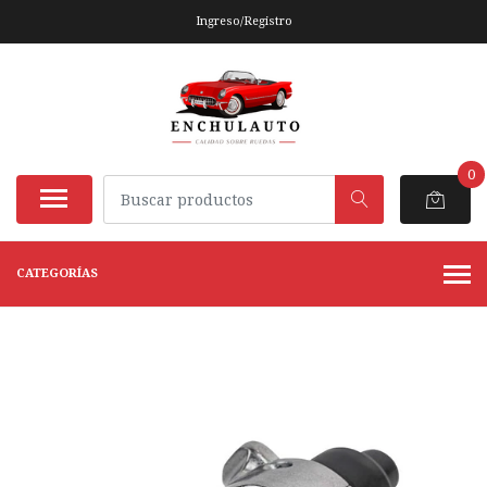
Ingreso/Registro
0
CATEGORÍAS