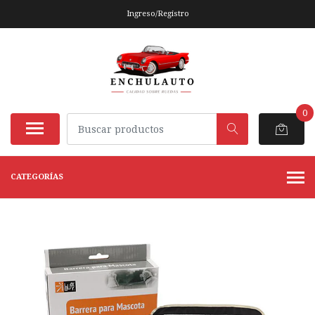
Ingreso/Registro
0
CATEGORÍAS