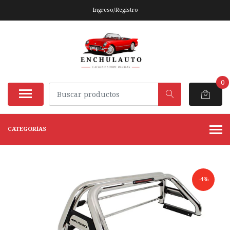
Ingreso/Registro
0
CATEGORÍAS
-4%